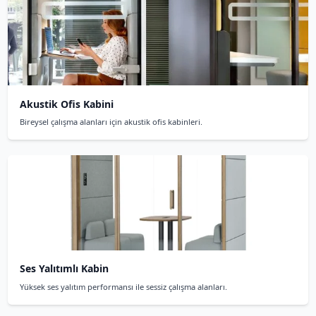
Telefon kabini, ofislerde gizli ve rahatsız edil
görüşmesi yapmak için tasarlanmış ses yalıtıml
varan ses yalıtım performansı ile hem içeridek
dışarı çıkarmaz hem de dışarıdaki gürültüyü iç
Telefon kabini fiyatları ne kadar?
2
Telefon kabini nasıl kurulur?
3