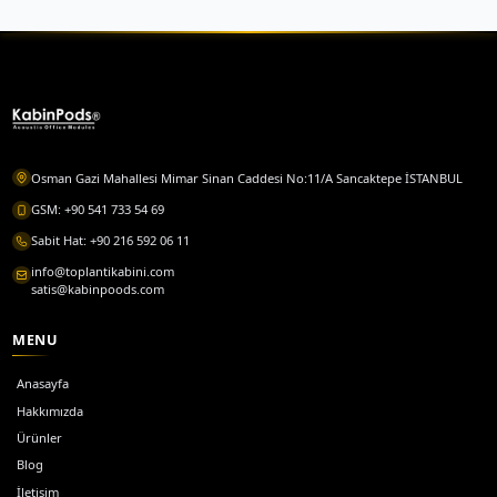
İlgili Ürünler
Toplantı Kabini
Küçük grup toplantıları için ses yalıtımlı toplantı kabinl