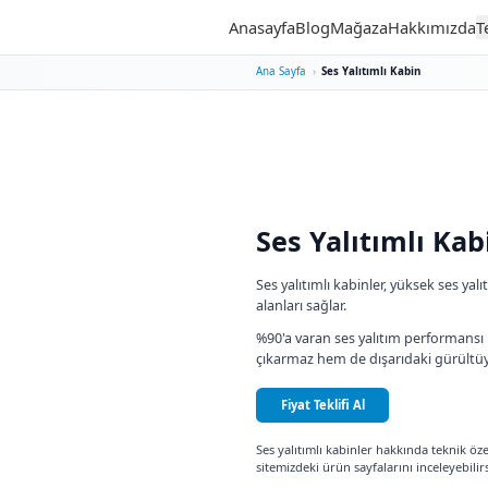
Anasayfa
Blog
M
Ana Sayfa
›
Ses
Ses Ya
Ses yalıtımlı 
alanları sağlar
%90'a varan s