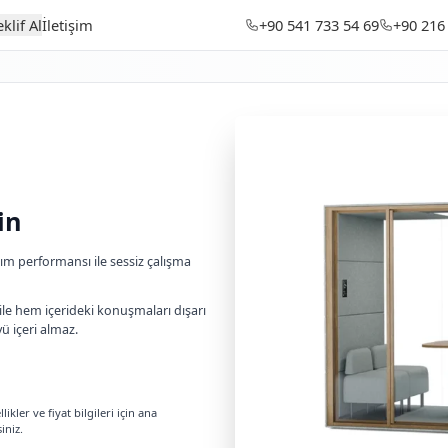
ağaza
Hakkımızda
Teklif Al
İletişim
 Yalıtımlı Kabin
lıtımlı Kabin
kabinler, yüksek ses yalıtım performansı ile sessiz çalı
.
es yalıtım performansı ile hem içerideki konuşmaları d