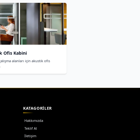
formansı ile sessiz çalışma alanları sağlayan kabindir.
ortamı sunar.
rı ne kadar?