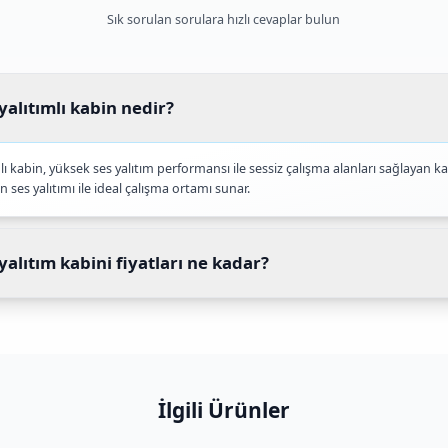
Yalıtımı
Sessiz Çal
lıtım malzemeleri ile %90'a varan
Yüksek ses yal
performansı sağlar.
sessiz çalışma a
s Yalıtımlı Kabin H
Sık sorulan 