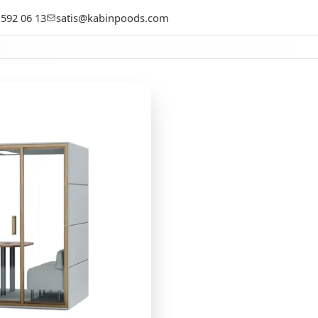
+90 541 733 54 69
+90 216 592 06
şma
ışarı