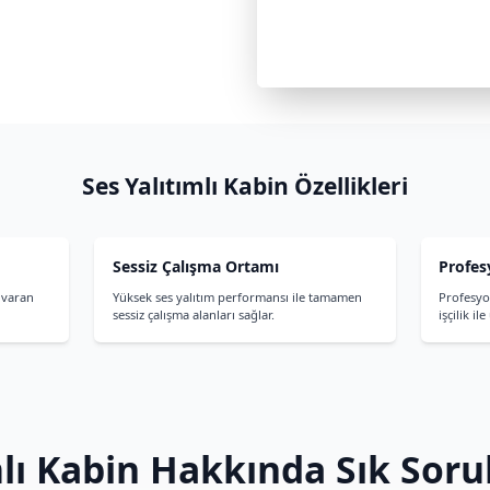
de dışarıdaki gürültüyü içeri almaz.
fi Al
binler hakkında teknik özellikler ve fiyat bilgileri için ana
n sayfalarını inceleyebilirsiniz.
Ses Yalıtı