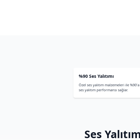
çıkarmaz hem 
Fiyat Tekli
Ses yalıtımlı ka
sitemizdeki ürü