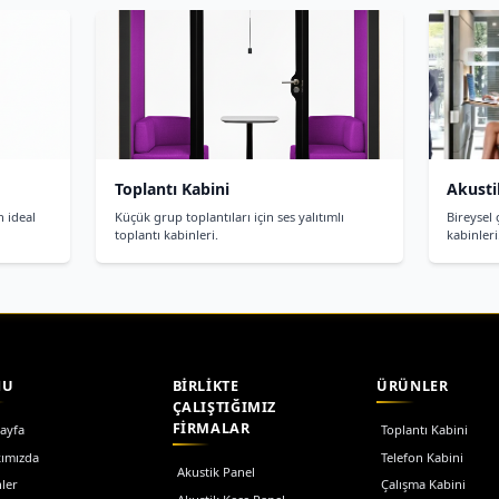
Ses yalıtımlı kabin nedir?
1
Ses yalıtımlı kabin, yüksek ses yalıtım per
%90'a varan ses yalıtımı ile ideal çalışma 
Ses yalıtım kabini fiyatla
2