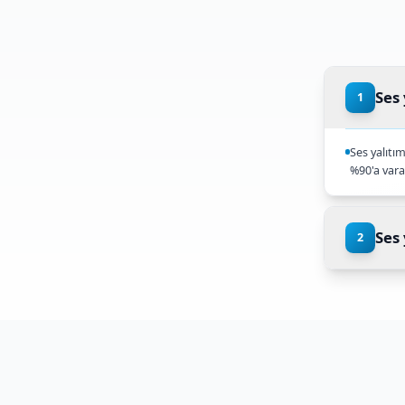
%90 Ses 
Özel ses ya
ses yalıtım 
Se