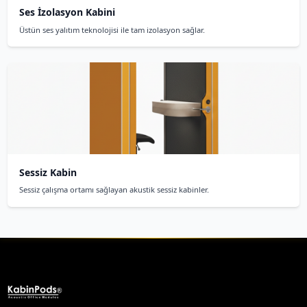
üzerinde ses yalıtım performansı ile profesyone
tasarlanmıştır. Özel projeler için mükemmel çö
Ses geçirmez kabin fiyatları ne kad
2
İlgili Ürünler