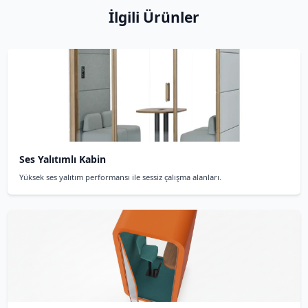
Ses Geçirmez Kabin Hak
Sorulan Sorula
Sık sorulan sorulara hızlı cevaplar 
Ses geçirmez kabin nedir?
1
Ses geçirmez kabin, maksimum ses yalıtımı ile
sağlayan özel teknoloji ile tasarlanmış kabinler