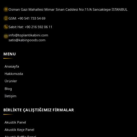
Ses Yalıtımlı Kabin
Yüksek ses yalıtım performansı ile sessiz çalışma alanlar