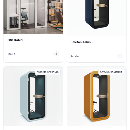
Yedek parça ve conta mantığı uzun ömür için tanımlıdır. Refera
talep eden müşterilere şeffaf davranırız; ürün sadece katalog
oturulabilir alan olmalıdır.
Üretim hattında tekrarlanan kalite kontrol adımları
Keşif sonrası net montaj tarihi ve sorumlu ekip
İleride genişleme için
akustik kabin
veya toplantı hattı ile
Satın Alma ve İletişim
Kat planı, fotoğraf ve hedef kişi sayısını göndererek başlayın; 
İletişim
formu veya telefon ile teknik satışa ulaşabilirsiniz.
Müşteri Yorumları