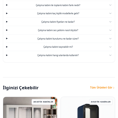
Çalışma Kabini Fiyatları
Giriş seviyesi çizgisi
175.000 TL + KDV
bandındadır. Ek priz gru
zorlu taşıma kalemleri teklifi yukarı taşır.
Net rakam ve termin için kat planı, hedef kişi sayısı ve kullan
paylaşmanız yeterlidir. Kurulum, garanti ve teslimat maddeleri y
alır.
Kurumsal vade veya peşin seçenekleri için satış hattına yazı
Stok ve üretim sırası döneme göre değişir.
KabinPods Çalışma Kabinleriyle Sürdürülebilir K
Aynı gövde ailesini farklı ölçülerde ürettiğimiz için montaj hat
oluşturduk. Kapı hattı ve priz köşesi gibi riskli noktalarda saha
alır.