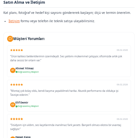
Hangi Sektörler ve Roller Öne Çıkar?
Yazılım, ürün yönetimi, tasarım, satış operasyonu ve finansal p
kullanıcıdır. Çağrı merkezi yan hattında brifing kabini olarak d
Kurumsal dönüşüm veya yoğun proje dönemlerinde geçici kapas
edilir. Kira süresi kısa ofislerde sabit oda yatırımına göre risk da
Açık plan teknoloji ve finans şirketleri
Proje ofisi veya danışmanlık ekipleri
Ortak çalışma alanı işletmeciliği
Kurulum Taşınma Asansör ve Zemin
Modüler paneller asansör ve koridordan geçecek şekilde paketl
veya gece izni gerekiyorsa takvim önceden yazılır.
Ofis taşınması planlanıyorsa kabin sökülüp yeni adreste yenide