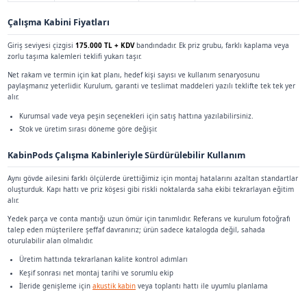
kurulur. Dışarıdaki ani sesler tamamen yok olmaz ama toplantı
iner.
IT Altyapısı Güç ve Kablo Yönetimi
Çoklu laptop, docking istasyonu ve harici ekran senaryolarında 
Kabin içi kablo çıkışları ve kablo kanalı planı satın alma öncesi
Kablosuz ekran paylaşım cihazı veya sabit HDMI hatları proje ba
VLAN ve güvenlik politikasına göre port yönlendirmesini önced
Havalandırma Işık ve Göz Yorgunluğu
Uzun oturumlarda karbondioksit ve nem birikimi baş ağrısı yap
yaklaşık
6 ACH
hedefi bu yüzündür. Fan gürültüsü konuşma sevi
tutulmalıdır.
LED aydınlatma 4000K bandında tutulduğunda yüz gölgeleri ve
dengelenir. Uzun video toplantısında göz yormayacak parlaklık 