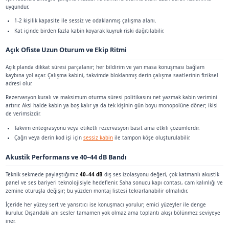
toplantı için kapısı kapanan modüler kabindir. 1-2 kişilik kullanı
gürültüyü sıfırlamak değil, derin çalışma ve görüşme blokların
koparmaktır.
Kurumlarda yoğun telefon trafiği, video görüşme veya odak ger
tekrarlanır. Her seferinde büyük toplantı salonu rezerve etm
kaybıdır. Çalışma kabini bu boşluğu doldurur; masa birkaç daki
görüşme içeriği dışarı taşmaz.
Modüler gövde olduğu için ince iş ve uzun boya süreçleri olma
sınıfı ve zemin taşıma gibi konular yine proje disiplinine bağlıdır
Çoklu monitör, laptop ve not defteri ile gerçek iş masası düz
Cam yüzey yönü ile yönetici görünürlüğü ve mahremiyet de
Çalışma Kabini ile Toplantı Modülü Arasındaki Çi
İkisi de ses yalıtımlı kapalı hacimdir; fark genelde hedeflenen 
sayısı bandındadır. Daha uzun süreli resmi toplantılar veya m
kabini
hattı daha geniş gövde ve masa varyantları sunabilir.