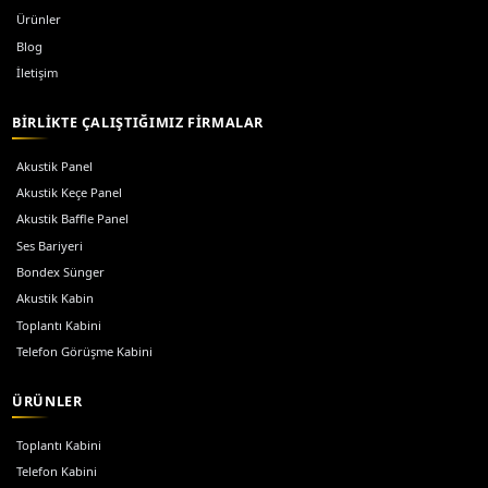
“
Komşuların gürültüsünden bıktığım için aldım, gerçekten işe yaradı. Artı
uyuyabiliyorum.
”
Zeynep Öztürk
ZÖ
Doğrulanmış Müşteri
“
Ev sinema sistemim için kullandım, ses kalitesi gözle görülür şekilde arttı
ederim.
”
Murat Şahin
MŞ
Doğrulanmış Müşteri
“
Ürünün performansı fiyatına göre çok iyi. Beklediğimden daha etkili bir se
Ayşe Çelik
AÇ
Doğrulanmış Müşteri