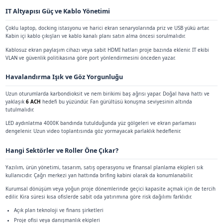
Çalışma kabini daha çok 1-2 kişilik bireysel üretkenlik ve kısa 
Aynı planda ikisini yan yana koymak da mümkündür; biri günlük
müşteri veya yönetici görüşmesi için ayrılır.
Kapasite Seçimi 1-2 Kişilik Kullanım
Çalışma kabini 1-2 kişilik kullanım için üretilir. Seçim yalnızca s
mesafesi, ekran sayısı ve kablosuz şarj / priz donanımı ile birli
Tek kişilik ve iki kişilik çalışma kabini
Telefon görüşmeleri, online toplantılar, bireysel çalışmalar ve
için idealdir. Entegre çalışma masası ve konforlu oturma alanı 
uygundur.
1-2 kişilik kapasite ile sessiz ve odaklanmış çalışma alanı.
Kat içinde birden fazla kabin koyarak kuyruk riski dağıtılabili