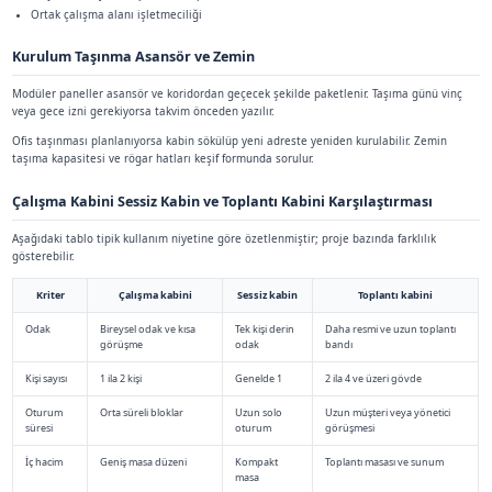
Açık Ofiste Uzun Oturum ve Ekip Ritmi
Açık planda dikkat süresi parçalanır; her bildirim ve yan mas
kaybına yol açar. Çalışma kabini, takvimde bloklanmış derin çal
adresi olur.
Rezervasyon kuralı ve maksimum oturma süresi politikasını ne
artırır. Aksi halde kabin ya boş kalır ya da tek kişinin gün boy
de verimsizdir.
Takvim entegrasyonu veya etiketli rezervasyon basit ama etk
Çağrı veya derin kod işi için
sessiz kabin
ile tampon köşe olu
Akustik Performans ve 40–44 dB Bandı
Teknik sekmede paylaştığımız
40–44 dB
dış ses izolasyonu değe
panel ve ses bariyeri teknolojisiyle hedeflenir. Saha sonucu kap
zemine oturuşla değişir; bu yüzden montaj listesi tekrarlanabili
İçeride her yüzey sert ve yansıtıcı ise konuşmacı yorulur; emici