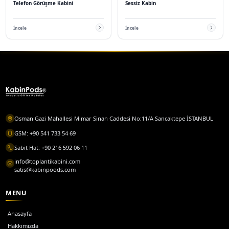
“
Ürün kalitesi beklentilerimin üzerindeydi. Ses yalıtımı mükemmel çalışıyor
daha sessiz bir ortam var.
”
Ahmet Yılmaz
AY
Doğrulanmış Müşteri
“
Montaj çok kolay oldu, kendi başıma yapabilmek harika. Akustik performa
Tavsiye ederim.
”
Elif Demir
ED
Doğrulanmış Müşteri
“
Stüdyom için aldım, ses kayıtlarımda inanılmaz fark yarattı. Barıyerli olm
sağlıyor.
”
Hasan Kaya
HK
Doğrulanmış Müşteri