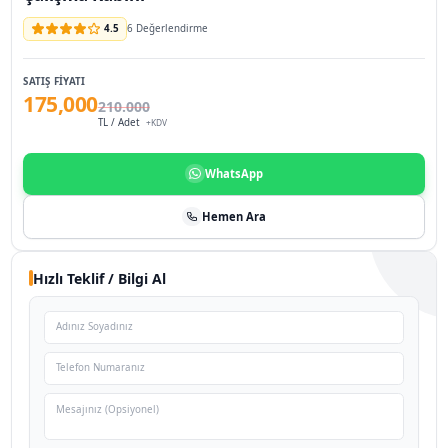
Ergonomik iç tasarım
AKUSTİK KABİNLER
Çalışma Kabini
4.5
6 Değerlendirme
SATIŞ FIYATI
175,000
210.000
TL / Adet
+KDV
WhatsApp