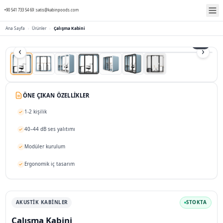
+90 541 733 54 69
|
satis@kabinpoods.com
Ana Sayfa
›
Ürünler
›
Çalışma Kabini
ÖNE ÇIKAN ÖZELLIKLER
1-2 kişilik
40–44 dB ses yalıtımı
Modüler kurulum