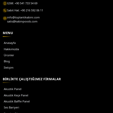
İlgili sayfalar
Teknik özellikler ve modeller için sitedeki ürün sayfalarına 
Detay ve teklif için
ilgili ürün listesi
üzerinden devam edebi
Tüm yazılar