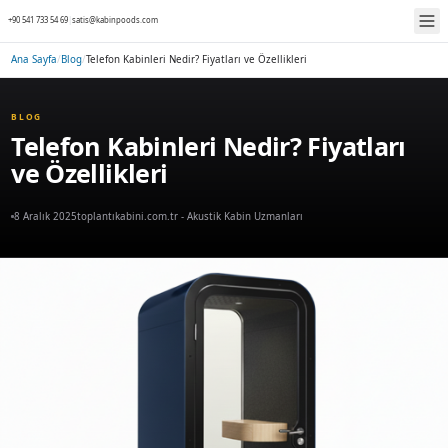
+90 541 733 54 69
|
satis@kabinpoods.com
Ana Sayfa
/
Blog
/
Telefon Kabinleri Nedir? Fiyatları ve Özellikleri
BLOG
Telefon Kabinleri Nedir? F
ve Özellikleri
8 Aralık 2025
toplantıkabini.com.tr - Akustik Kabin Uzmanları