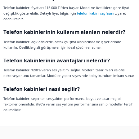
Telefon kabinleri nedir? Telefon kabinleri, modern ofisler
yapmak için tasarlanmış ses yalıtımlı kabinlerdir. %90'a va
performansı ile hem içerideki konuşmaları dışarı çıkarma
gürültüyü içeri almaz.
Telefon kabinleri nedir?
Telefon kabinleri, ofislerde gizli ve rahatsız edilmeden t
için tasarlanmış ses yalıtımlı kabinlerdir. %90'a varan ses 
hem içerideki konuşmaları dışarı çıkarmaz hem de dışarıda
almaz.
Telefon kabinleri fiyatları ne kadar?
Telefon kabinleri fiyatları 115.000 TL'den başlar. Model ve ö
değişiklik gösterebilir. Detaylı fiyat bilgisi için
telefon kabin