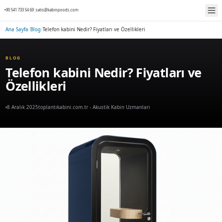
+90 541 733 54 69
|
satis@kabinpoods.com
Ana Sayfa
/
Blog
/
Telefon kabini Nedir? Fiyatları ve Özellikleri
BLOG
Telefon kabini Nedir? Fiy
Özellikleri
8 Aralık 2025
toplantıkabini.com.tr - Akustik Kabin Uzmanları