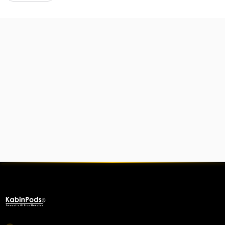
Sıkça sorulan sorular
Telefon kabini nedir?
Telefon kabini fiyatları ne kadar?
Telefon kabini ses yalıtımı nasıl?
Telefon kabini kurulumu nasıl yapılır?