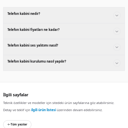
Telefon kabini modelleri 1 kişilik, 40–44 dB ses yalıtımı gibi
Modern ofis tasarımlarına uyum sağlayan profesyonel çöz
Telefon kabini nerede kullanılır?
Telefon kabini, Tek kişilik akustik görüşme kabini (LADİN P
görüşmeleri v. Açık ofis düzenlerinde ideal çözümler suna
verimliliğini artırır.
Telefon kabini nasıl seçilir?
Telefon kabini seçerken ses yalıtım performansı, boyut ve 
önemlidir. 1 kişilik özelliğine sahip modeller tercih edilmeli
Detaylı bilgi ve fiyat teklifi için
Telefon kabini ürün sayfası
iletişime geçebilirsiniz.