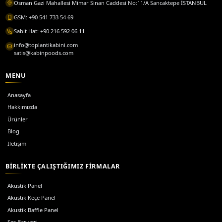
İlgili sayfalar
Teknik özellikler ve modeller için sitedeki ürün sayfalarına 
Detay ve teklif için
ilgili ürün listesi
üzerinden devam edebi
Tüm yazılar