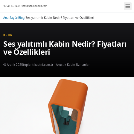
+90 541 733 54 69
|
satis@kabinpoods.com
Ana Sayfa
/
Blog
/
Ses yalıtımlı Kabin Nedir? Fiyatları ve Özellikler
BLOG
Ses yalıtımlı Kabin Nedir?
ve Özellikleri
8 Aralık 2025
toplantıkabini.com.tr - Akustik Kabin Uzmanları