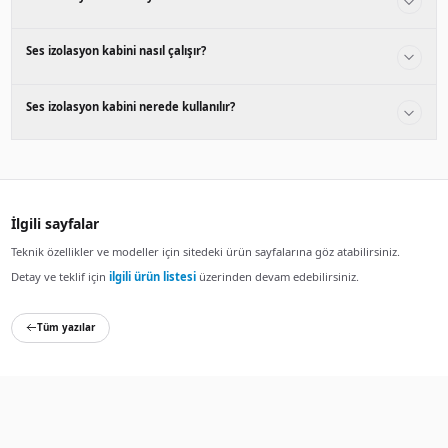
Ses yalıtımlı Kabin, Ses izolasyon kabinleri, üstün ses yalıt
izolasy. Açık ofis düzenlerinde ideal çözümler sunar ve çalış
Ses yalıtımlı Kabin nasıl seçilir?
Ses yalıtımlı Kabin seçerken ses yalıtım performansı, boyu
faktörler önemlidir. Üstün teknoloji özelliğine sahip modell
Detaylı bilgi ve fiyat teklifi için
Ses yalıtımlı Kabin ürün say
iletişime geçebilirsiniz.
Sıkça sorulan sorular