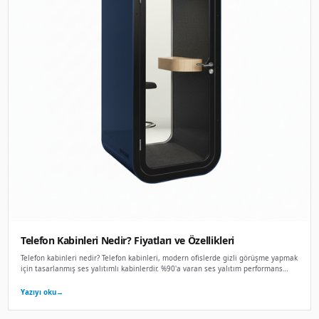
Akustik Kabin Fiyatları
Akustik kabin fiyatları ölçü, yalıtım sınıfı, cam–panel yapıs
koşullarına göre ayrışır. Toplantı kabini fiyatları ile telefon 
Yazıyı oku
→
8 Ara 2025
REHBER