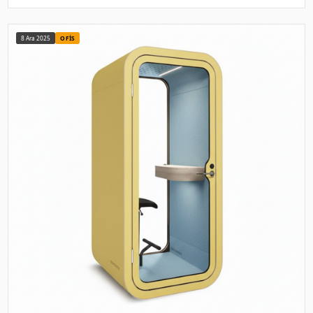
özel olarak tasarlanmış akustik tel. 115.000 TL'den başlayan
Yazıyı oku
→
8 Ara 2025
AKUSTIK