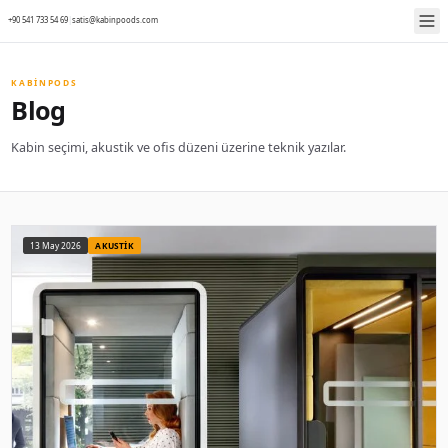
+90 541 733 54 69
|
satis@kabinpoods.com
KABINPODS
Blog
Kabin seçimi, akustik ve ofis düzeni üzerine teknik ya
13 May 2026
AKUSTIK