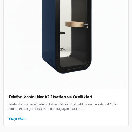
Akustik Ofis Kabini Nasıl Seçilir?
Akustik ofis kabini nasıl seçilir? Akustik ofis kabini seçerke
gereken önemli faktörler vardır. Ses yalıtım performansı, b
Yazıyı oku
→
8 Ara 2025
REHBER