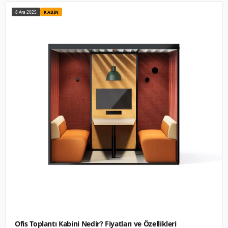
Ses yalıtımlı Kabin Nedir? Fiyatları ve Özelli
Ses yalıtımlı Kabin nedir? Ses yalıtımlı Kabin, Ses yalıtımlı 
ses yalıtım performansı . 113.000 TL'den başlayan fiyatlarla
Yazıyı oku
→
8 Ara 2025
AKUSTIK