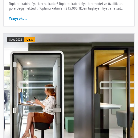
Telefon kabinleri nedir? Telefon kabinleri, modern ofislerd
için tasarlanmış ses yalıtımlı kabinlerdir. %90'a varan ses 
Yazıyı oku
→
8 Ara 2025
KABIN