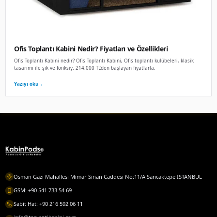
Yazıyı oku
→
8 Ara 2025
REHBER