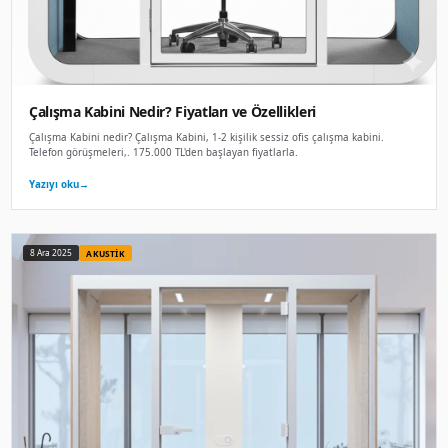
Toplantı kabini Nedir? Fiyatları ve Özellikler
Toplantı kabini nedir? Toplantı kabini, Dört kişilik akustik 
Pods). Küçük grup . 215.000 TL'den başlayan fiyatlarla.
Yazıyı oku
→
8 Ara 2025
KABIN