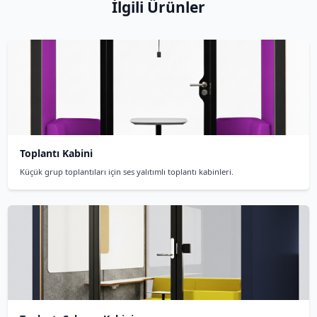
Akustik Toplantı K
Hakkında Sık Sorulan
Sık sorulan sorulara hızlı cevaplar 
Akustik toplantı kabini nedir?
1
Akustik toplantı kabini, küçük grup toplantıları
teknoloji ile tasarlanmış ses yalıtımlı kabinlerd
yalıtım performansı ile profesyonel toplantı ort