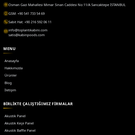
Toplantı Kabini
Küçük grup toplantıları için ses yalıtımlı toplantı kabinl