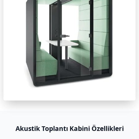
Akustik toplantı kabinleri hakkında teknik özellikler ve kur
sitemizdeki ürün sayfalarını inceleyebilirsiniz.